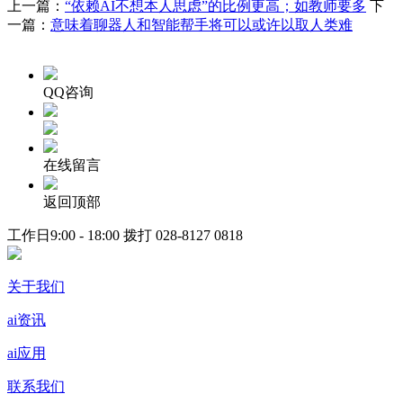
上一篇：
“依赖AI不想本人思虑”的比例更高；如教师要多
下
一篇：
意味着聊器人和智能帮手将可以或许以取人类难
QQ咨询
在线留言
返回顶部
工作日9:00 - 18:00 拨打
028-8127 0818
关于我们
ai资讯
ai应用
联系我们