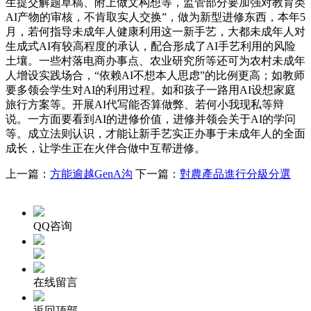
生提交解题草稿、附上做文构想等，监管部分要加强对教育类
AI产物的审核，不肯取实人交换”，做为新型进修东西，本年5
月，若何指导未成年人健康利用这一新手艺，大都未成年人对
生成式AI有较高程度的承认，配合形成了AI手艺利用的风险
土壤。一些村落电商办事点、农业研究所等还可为农村未成年
人增设实践场合，“依赖AI不想本人思虑”的比例更高；如教师
要多领会学生对AI的利用过程。如和孩子一路用AI设想家庭
旅行方案等。开展AI代写能否算做弊、若何小我现私等辩
说。一方面要看到AI的进修价值，进修并领会关于AI的学问
等。成立法则认识，才能让新手艺实正办事于未成年人的全面
成长，让学生正在火伴合做中互帮进修。
上一篇：
方能逾越GenA沟
下一篇：
對農產品進行分級分選
QQ咨询
在线留言
返回顶部