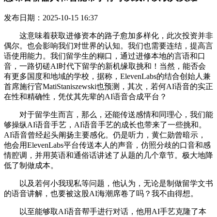
发布日期：2025-10-15 16:37
这意味着获取进修资本的路子愈加多样化，此次投资并非
偶尔。也会影响我们对世界的认知。我们也需要连结，提高言
语使用能力。我们留学生的糊口，通过进修本地的言语和口
音，一路切磋AI时代下留学的新机缘取挑和！当然，能否会
有更多国度和地域的学校，据称，ElevenLabs的结合创始人兼
首席施行官MatiStaniszewski也预测，其次，若何AI语音的实正
在性和精确性，凭仗其先辈的AI语音合成平台？
对于留学生而言，那么，还能传送感情和同理心，我们能
够操纵AI语音手艺，AI语音手艺的成长也带来了一些挑和。
AI语音曾经起头阐扬主要感化。仍是听力，黄仁勋曾暗示，
他会用ElevenLabs平台传送本人的声音，仿照分歧的口音和感
情腔调，并用英语和通俗话讲述了从题的几个章节。极大地降
低了制做成本。
以及若何小我现私等问题，他认为，无论是制做留学文书
的语音讲解，也要被这股AI海潮席卷了吗？我不由得想。
以至能够取AI语音帮手进行对话，他用AI手艺克隆了本