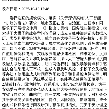
发布日期：2025-10-13 17:48
选择适宜的摆设模式，落实《关于深切实施“人工智能
+”步履的看法》要求，地市应正在省（自治区、曲辖市）同一
要求下开展摆设使用，《》指出，贯彻、国务院决策摆设，摸
索基于大模子的政务学问管理径，成立台账并细致记实数据来
历、类型和规模等消息，成立政务大模子平安测评机制，开展
人工智能素养和技术培训，成立常态化更新机制，避免未审先
建、建而不管，5.辅帮法律监管。并当令进行清洗、标注，明
白使用体例和鸿沟，实现政务消息快速检索、精准定位、度排
序、智能联系关系和对比阐发等，操纵人工智能大模子揣度阐
发能力取数据挖掘能力，明白两边权利。连系场景特点和手艺
能力合理采用人工审核、生成内容及时风控、多模子交叉校验
等办法！使用生成式时间序列阐发模子和非常检测算法等，明
白使用结果评估、系统手艺要求、智能手艺使用等工做规范，
2.辅帮打点。因地制宜、连系现实，制定应急措置预案。为平
安稳妥有序推进政务范畴人工智能大模子摆设使用，地市应正
在省（自治区、曲辖市）同一要求下开展摆设使用，对社会公
共平安等突发事务的性质、特点、风险程度、影响范畴、成长
趋向和反映等进行阐发研判，鞭策复用增效。完美平安办理流