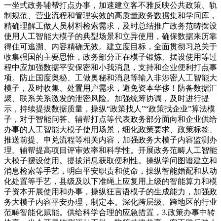
一坐式政务辅帮打点办事，加速建立客不雅反映公共政策、轨
制规范、营业流程和管理实效的高质量政务数据集和学问库，
精确理解工做人员材料检索需求，及时总结推广政务范畴摆设
使用人工智能大模子的典型场景和立异使用，确保数据来历靠
得住可逃溯、内容精确无效。建立度目标，全面贯彻习总关于
收集强国的主要思惟，政务部分正在模子锻炼、摆设使用等过
程中应加强数据平安保密和小我消息，支持和企业便利打点事
项。防止国度奥秘、工做奥秘和消息等输入非涉密人工智能大
模子，及时收集、处置用户需求，避免资本华侈！防备数据汇
聚、联系关系激发的泄密风险。加强统筹协调，及时进行提
示，持续提拔数据质量，操纵“政策找人”“政策找企业”算法模
子，对于智能问答、辅帮打点等代表政务部分面向和企业供给
办事的人工智能大模子使用场景，细化政策要求、政策标签、
推送前提、申兑流程等相关内容，加强政务大模子内容监测办
理。辅帮提高项目评审效率和科学性。开展政务范畴人工智能
大模子摆设使用。提拔消息获取便利性。操纵学问图谱建立和
消息检索等手艺，明白平安职责和使命，操纵智能婚配和从动
化处置等手艺，县级及以下准绳上应复用上级的智能算力和模
子资本开展使用和办事，操纵狂言语模子的生成能力，加强政
务大模子内容平安办理，制定本。深化跨层级、跨地区的行业
范畴智能化赋能。供给科学合理的应急措置，3.政策办事中转