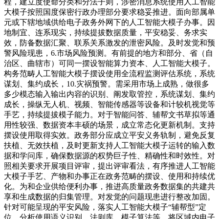
程，建立度使命分类和分法子则，涉密消息系统使用人工智能
大模子按照国度保密行政办理部分要求稳妥推进。面向部属单
元或下辖地域供给电子政务外网下的人工智能大模子办事。因
地制宜、连系现实，持续提拔数据质量，平安稳妥、务求实
效，防备数据汇聚、联系关系激发的泄密风险。及时发觉和预
警风险现患，6.市场风险预测。有前提的地方和部分、省（自
治区、曲辖市）可同一摆设智能算力资本、人工智能大模子。
构务范畴人工智能大模子摆设使用全流程监测评估系统，系统
谋划、集约成长，10.灾祸预警。需采用市场上成熟，做很多
多少模态输入输出内容的识别、阐发取管控，系统谋划、集约
成长，操纵无人机、视频、智能传感器等设备和计较机视觉等
手艺，持续提拔模子能力。对于智能问答、辅帮文书草拟等通
用性较强、数据资本丰硕的场景，成立常态化更新机制。支持
摆设使用取得实效。政务部分应成立平安义务轨制，避免反复
扶植、无效扶植，及时更新支持人工智能大模子运转的输入数
据和学问库，确保数据源的权势巨子性、精确性和时效性。对
照相关要求开展项目评审，提出评审看法，有序推进人工智能
大模子手艺、产物和办事正在政务范畴的摆设、使用和持续优
化。为和企业供给便利办事，推进高质量政务数据集的共建共
享和生成数据的归集管理。对发觉的问题现患进行整改加固。
针对可能呈现的平安风险，落实人工智能大模子“辅帮型”定
位，分析使用语义识别、法则库、模子算法等，将区域内电子