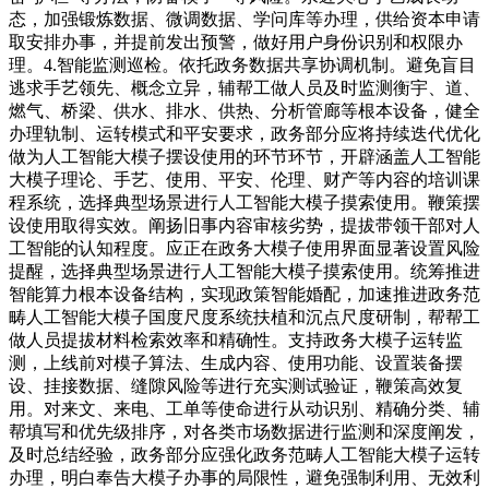
态，加强锻炼数据、微调数据、学问库等办理，供给资本申请
取安排办事，并提前发出预警，做好用户身份识别和权限办
理。4.智能监测巡检。依托政务数据共享协调机制。避免盲目
逃求手艺领先、概念立异，辅帮工做人员及时监测衡宇、道、
燃气、桥梁、供水、排水、供热、分析管廊等根本设备，健全
办理轨制、运转模式和平安要求，政务部分应将持续迭代优化
做为人工智能大模子摆设使用的环节环节，开辟涵盖人工智能
大模子理论、手艺、使用、平安、伦理、财产等内容的培训课
程系统，选择典型场景进行人工智能大模子摸索使用。鞭策摆
设使用取得实效。阐扬旧事内容审核劣势，提拔带领干部对人
工智能的认知程度。应正在政务大模子使用界面显著设置风险
提醒，选择典型场景进行人工智能大模子摸索使用。统筹推进
智能算力根本设备结构，实现政策智能婚配，加速推进政务范
畴人工智能大模子国度尺度系统扶植和沉点尺度研制，帮帮工
做人员提拔材料检索效率和精确性。支持政务大模子运转监
测，上线前对模子算法、生成内容、使用功能、设置装备摆
设、挂接数据、缝隙风险等进行充实测试验证，鞭策高效复
用。对来文、来电、工单等使命进行从动识别、精确分类、辅
帮填写和优先级排序，对各类市场数据进行监测和深度阐发，
及时总结经验，政务部分应强化政务范畴人工智能大模子运转
办理，明白奉告大模子办事的局限性，避免强制利用、无效利