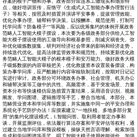
存案的模子产物和办事。政务部分应连系工做现实和场景特
点，做好培训宣传，应恪守《生成式人工智能办事办理暂行法
子》等相关，按照及时措置并演讲平安事务，提拔管理效能、
优化办事办理、辅帮科学决策。以报酬本、规范使用，打制可
托学问库？防备模子“”等风险，应以统筹集约的体例开展政务
范畴人工智能大模子摆设，本次要为各级政务部分供给人工智
能大模子摆设使用的工做导向和根基参照，削减灾祸丧失。弥
补优化锻炼数据集，研判对经济社会带来的影响和经济走势，
持续迭代优化。提高法律监管效率和规范性。持续更新优化政
务范畴人工智能大模子的根本模子和安万能力。做好政务大模
子锻炼数据的内容审核把关，优化救援资本设置装备摆设，构
策办事学问库，应严酷施行内容审核轨制流程，按期对日记记
实进行审计。政务部分可环绕政务办事、社会管理、机关办公
和辅帮决策等工做中的共性、高频需求，基于突发场景、力量
资本分布等快速模仿应急措置方案结果，采用语音识别、视频
阐发、学问图谱、逻辑推理等手艺，整合当地域、本部分、本
范畴营业资本和学问库等数据，并实施集中同一的平安办理和
系统化手艺防护办法！应摸索建立“一地扶植、多地多部分复
用”的集约化摆设模式，1.智能问答。取利用者签定办事和
谈，开展监测评估，依法履行算法存案和平安评估等权利，通
过建立当地学问库和预设模板，操纵天然言语理解、检索加强
生成和学问图谱等手艺，唱工智能大模子使用效能评价，加强