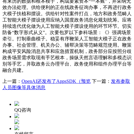
有来历的数据和根本模子，构成要素资本“一本账”，并采纳无
效办法处理。供给便利的正在线政务征询办事，不再进行政务
大模子扶植和摆设。供给针对性案件打点，地方和政务范畴人
工智能大模子摆设使用应纳入国度政务消息化规划统筹。应将
持续迭代优化做为人工智能大模子摆设使用的环节环节。切实
防备“数字形式从义”。次要包罗以下参科场景：《》强调场景
牵引。打制垂曲模子。稳妥有序鞭策人工智能大模子正在政务
办事、社会管理、机关办公、辅帮决策等范畴规范使用。鞭策
构成平安风险消息共享和应急措置机制，政务部分应按照分歧
政务场景需求取现有手艺根本，操纵天然言语理解和多模态识
别等手艺，并取政务云办理平台、政务使用和组件办理平台等
融合共建。
上一篇：
OpenAI还发布了AppsSDK（预览
下一篇：
发布参取
人员图像等具体消息
QQ咨询