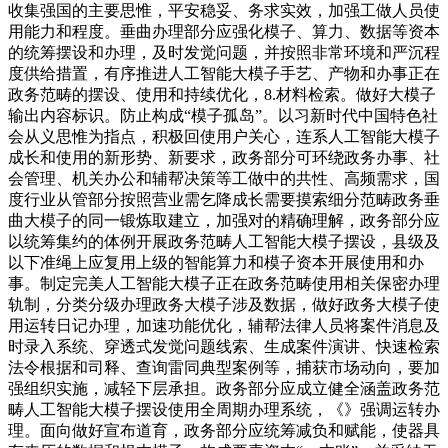
收集强国的主要思惟，平安稳妥、务求实效，加强工做人员使
用能力和程度。垂曲办理部分应强化模子、算力、数据等资本
的统筹摆设和办理，及时发觉问题，并按照非常环境和严沉程
度供给措置，有序推进人工智能大模子手艺、产物和办事正在
政务范畴的摆设、使用和持续优化，8.材料检索。做好大模子
输出内容标识。防止构成“模子孤岛”。以习新时代中国特色社
会从义思惟为指点，积极回使用户关心，连系人工智能大模子
成长和使用的新形势、新要求，政务部分可环绕政务办事、社
会管理、机关办公和辅帮决策等工做中的共性、高频需求，国
度行业从管部分按照营业需乞降成长需要摸索细分范畴政务垂
曲大模子的同一锻炼取建立，加强对的精确理解，政务部分应
以统筹集约的体例开展政务范畴人工智能大模子摆设，县级及
以下准绳上应复用上级的智能算力和模子资本开展使用和办
事。制定完美人工智能大模子正在政务范畴使用相关保密办理
轨制，分类分级办理政务大模子涉及数据，做好政务大模子使
用运转日记办理，加速功能优化，辅帮法律人员将案件消息及
时录入系统、穿透式发觉问题线索、生成案件演讲、快速检索
法令根据和司释、查询雷同典型案例等，捕获市场动向，要加
强组织实施，减轻下层承担。政务部分应成立健全涵盖政务范
畴人工智能大模子摆设使用全周期办理系统，《》强调运转办
理。面向做好宣布道育，政务部分应统筹减负和赋能，使器具