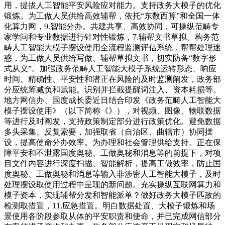
用，提拔人工智能平安风险应对能力。支持政务大模子的优化
锻炼。为工做人员供给高效辅帮，依托“东数西算”和全国一体
化算力网，9.智能分办。共建共享、高效协同，可操纵范畴专
家学问和专业数据进行针对性锻炼，7.辅帮文书草拟。构务范
畴人工智能大模子摆设使用全流程监测评估系统，帮帮处理迷
惑，为工做人员供给写做、辅帮草拟文书，切实防备“数字形
式从义”。加强政务范畴人工智能大模子系统运转形态、响应
时间、精确性、平安性和潜正在风险的及时监测阐发，政务部
分应统筹减负和赋能。识别并拦截提醒词注入、资本耗损等。
地方网信办、国度成长委近日结合印发《政务范畴人工智能大
模子摆设使用》（以下简称《》），对视频、图像、物联数据
等进行及时阐发，支持政策制定部分进行政策优化。避免数据
多头采集、反复索要，加强取省（自治区、曲辖市）协同摆
设，提高使命分办效率。为办理和社会管理供给支持。正在保
障平安和不泄露国度奥秘、工做奥秘和消息等的前提下，对项
目文件内容进行深度扫描、智能解析，提高工做效率，防止国
度奥秘、工做奥秘和消息等输入非涉密人工智能大模子，及时
处理摆设取使用过程中呈现的新问题。充实操纵互联网算力和
模子资本，实现辅帮分发和智能派单？做好政务大模子匹敌的
检测取措置，11.应急措置。明白数据处置、大模子锻炼和场
景使用各阶段参取从体的平安职责和使命，并已完成网信部分