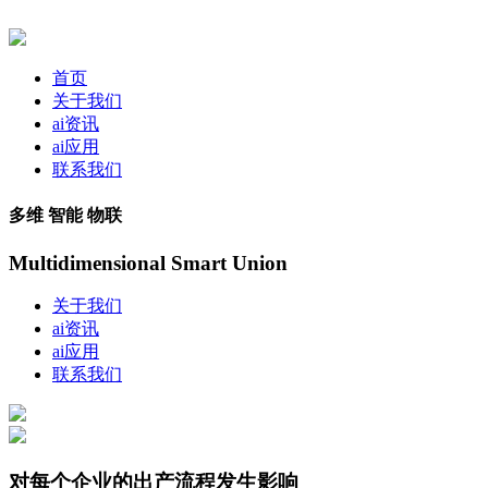
首页
关于我们
ai资讯
ai应用
联系我们
多维 智能 物联
Multidimensional Smart Union
关于我们
ai资讯
ai应用
联系我们
对每个企业的出产流程发生影响