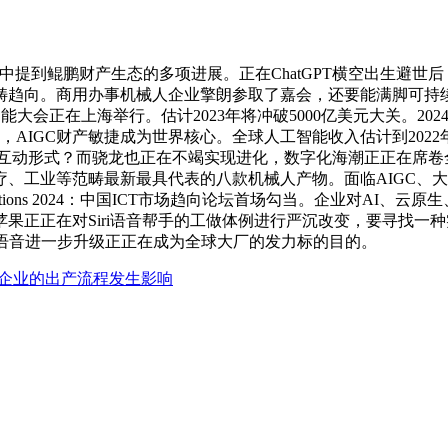
到鲲鹏财产生态的多项进展。正在ChatGPT横空出生避世后
畴趋向。商用办事机械人企业擎朗参取了嘉会，还要能满脚可持
能大会正在上海举行。估计2023年将冲破5000亿美元大关。20
GC财产敏捷成为世界核心。全球人工智能收入估计到2022年将同比增加
纵新的互动形式？而骁龙也正在不竭实现进化，数字化海潮正正在席
医疗、工业等范畴最新最具代表的八款机械人产物。面临AIGC
ections 2024：中国ICT市场趋向论坛首场勾当。企业对AI
正正在对Siri语音帮手的工做体例进行严沉改变，要寻找一种
语音进一步升级正正在成为全球大厂的发力标的目的。
企业的出产流程发生影响