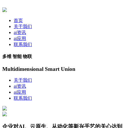
首页
关于我们
ai资讯
ai应用
联系我们
多维 智能 物联
Multidimensional Smart Union
关于我们
ai资讯
ai应用
联系我们
企业对AI、云原生、从动化等新兴手艺的关心达到