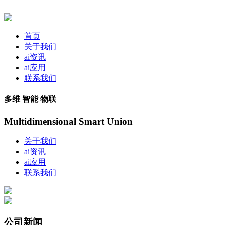
首页
关于我们
ai资讯
ai应用
联系我们
多维 智能 物联
Multidimensional Smart Union
关于我们
ai资讯
ai应用
联系我们
公司新闻