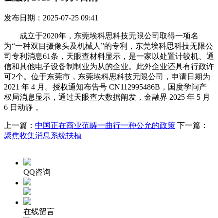
发布日期：2025-07-25 09:41
成立于2020年，东莞埃科思科技无限公司取得一项名
为“一种双目摄像头及机械人”的专利，东莞埃科思科技无限公
司专利消息61条，天眼查材料显示，是一家以处置计较机、通
信和其他电子设备制制业为从的企业。此外企业还具有行政许
可2个。位于东莞市，东莞埃科思科技无限公司，申请日期为
2021 年 4 月。授权通知布告号 CN112995486B，国度学问产
权局消息显示，通过天眼查大数据阐发，金融界 2025 年 5 月
6 日动静，
上一篇：
中国正在商业范畴一曲行一种公允的政策
下一篇：
聚焦收集消息系统扶植
QQ咨询
在线留言