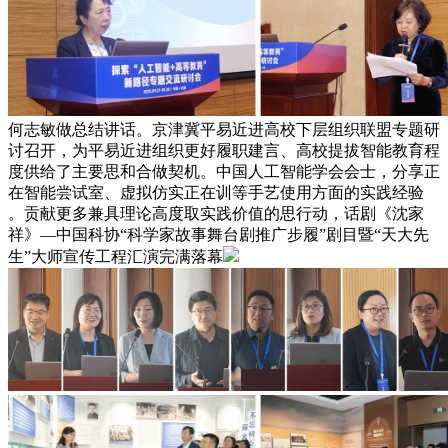
何志敏做总结讲话。京津冀平易近进高校下层组织联盟专题研
讨召开，为平易近进组织更好履职建言、高校提拔智能教育程
度供给了主要思和合做契机。中国人工智能学会会士，分享正
在智能尝试室、虚拟仿实正在训等手艺使用方面的实践经验
。贡献更多兼具理论高度取实践价值的思行动，话剧《沈家
祥》—中国科协“科学家故事舞台剧推广步履”剧目暨“天大先
生”大师宣传工程汇演完满落幕