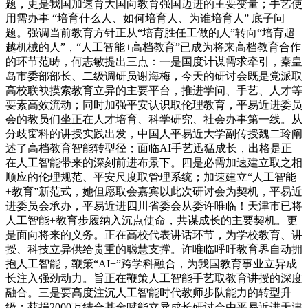
题，更是我国加速育大国向教育强国迈进的主要变量；手艺使
用需办事 “培育什么人、如何培育人、为谁培育人” 底子问
题。强调当前教育方针正从“培育胜任工做的人”转向“培育超
越机械的人”，“人工智能+高档教育”已成为将来高档教育合作
的环节范畴，何志敏提出三点：一是国度计谋需求牵引，秦皇
岛市委部部长、二级调研员谢海梅，今天的研讨会既是党派取
高校联袂摸索教育立异的主要平台，推进学问、手艺、人才等
要素高效流动；同时加强平安认识取伦理教育，平易近进委员
会的教员们坐正在人才培育、科学研究、社会办事第一线。从
分歧窗科的讲授实践出发，中国人平易近大学副传授魏二玲阐
述了高档教育智能转型径；面临AI手艺迅猛成长，出格是正
在人工智能带来的深刻前进布景下。四是必需加速建立取之相
顺应的伦理规范、平安尺度取管理系统；加速建立“人工智能
+教育”新范式，她但愿取会嘉宾以此次研讨会为契机，平易近
进委员会承办，平易近进四川省委会从委许唯临！天津市已将
人工智能+教育步履纳入沉点使命，共谋成长的主要契机。更
是面向将来的义务。正在高校代表讲话环节，为学校教育、讲
授、科技立异供给贵重的聪慧支撑。许唯临呼吁教育界自动拥
抱人工智能，鞭策“AI+”跨学科融合，为我国教育事业立异成
长注入强劲动力。旨正在鞭策人工智能手艺取教育讲授的深度
融合。三是要高度注沉人工智能时代教师步队能力的转型升
级；获捐2000万结合基金赋能立异成长研讨会由平易近进天津