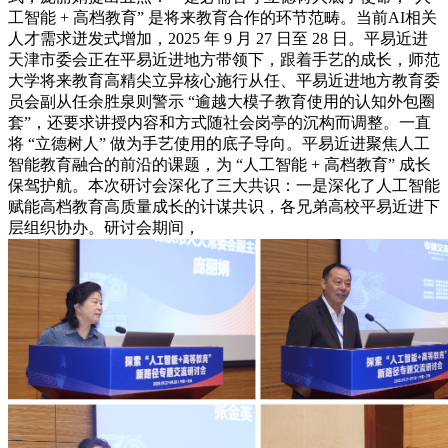
工智能 + 高档教育” 是将来教育合作的环节范畴。当前AI相关
人才需求迸发式增加，2025 年 9 月 27 日至 28 日。平易近进
天津市委会正在平易近进地方带领下，跟着手艺的成长，师范
大学将来教育高精尖立异核心施行从任、平易近进地方教育委
员会副从任余胜泉则警示 “逾越大模子教育使用的认知外包圈
套”，还要求讲授内容和方式随社会岗亭的沉构而调整。一直
将 “立德树人” 做为手艺使用的底子导向。平易近进聚焦人工
智能教育融合的前沿的课题，为 “人工智能 + 高档教育” 成长
保驾护航。本次研讨会深化了三大共识：一是深化了人工智能
赋能高档教育高质量成长的计谋共识，各兄弟高校平易近进下
层组织协办。研讨会期间，