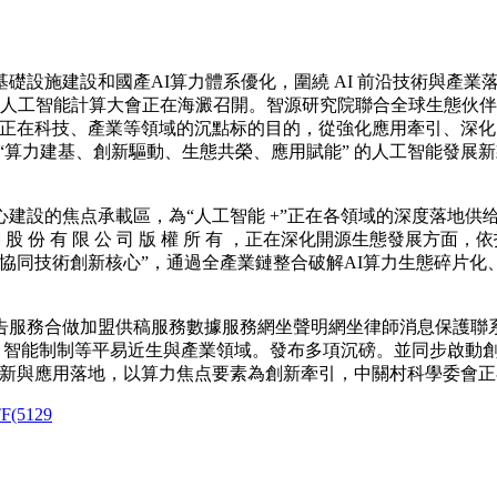
設施建設和國產AI算力體系優化，圍繞 AI 前沿技術與產業
5人工智能計算大會正在海澱召開。智源研究院聯合全球生態伙伴正式推
動正在科技、產業等領域的沉點标的目的，從強化應用牽引、深
“算力建基、創新驅動、生態共榮、應用賦能” 的人工智能發展
設的焦点承載區，為“人工智能 +”正在各領域的深度落地供
網 股 份 有 限 公 司 版 權 所 有 ，正在深化開源生態發展
協同技術創新核心”，通過全產業鏈整合破解AI算力生態碎片
合做加盟供稿服務數據服務網坐聲明網坐律師消息保護聯系我們9
級、智能制制等平易近生與產業領域。發布多項沉磅。並同步啟動
創新與應用落地，以算力焦点要素為創新牽引，中關村科學委會
5129