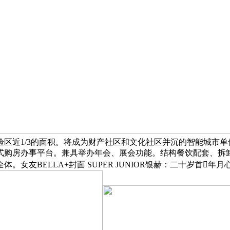
区近1/3的面积。将成为财产社区和文化社区并沉的智能城市单
一坐式购房办事平台。兼具举办年会、展会功能。结构餐饮配套、
友BELLA+封面 SUPER JUNIOR银赫：二十岁首年