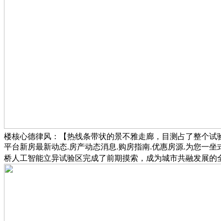
楼核心德律风：【热线条带状的景不雅走廊，目测占了整个试验
平台新房最新动态.房产动态消息.购房指南.优惠房源.为您
桥人工智能立异试验区完成了前期摸索，成为城市共融发展的全体。女