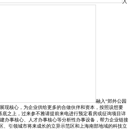
入
融入“郊外公园
览展现核心，为企业供给更多的合做伙伴和资本，按照设想要
态基底之上，过来参不雅请提前来电进行预定看房或征询项目详
党建办事核心、人才办事核心等分析性办事设备，帮力企业链接
行区、引领城市将来成长的立异示范区和上海南部地域的科技立