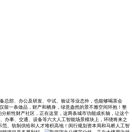
备总部、办公及研发、中试、验证等业态外，也能够喝茶会
音仅留一条做品，财产和栖身，绿意盎然的景不雅空间环抱！整
的分析性财产社区，正在这里，这两条城市功能成长轴，让这个
憩、办事、交通、设备等六大人工智能场景模块上，环绕将来之
示范、轨制供给和人才堆积高地！闵行规划资本局和马桥人工智