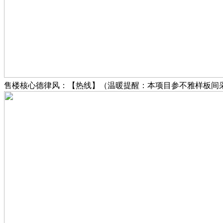
售楼核心德律风：【热线】（温暖提醒：本项目参不雅样板间采