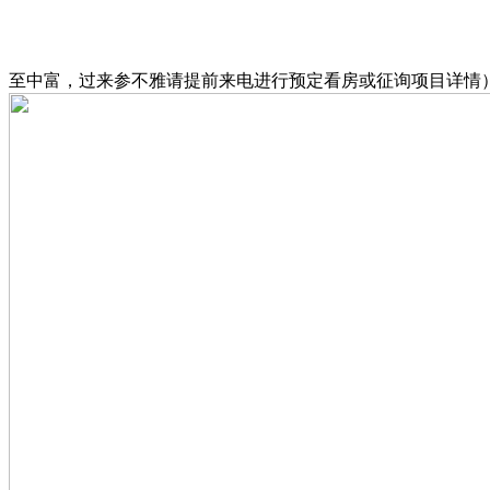
至中富，过来参不雅请提前来电进行预定看房或征询项目详情