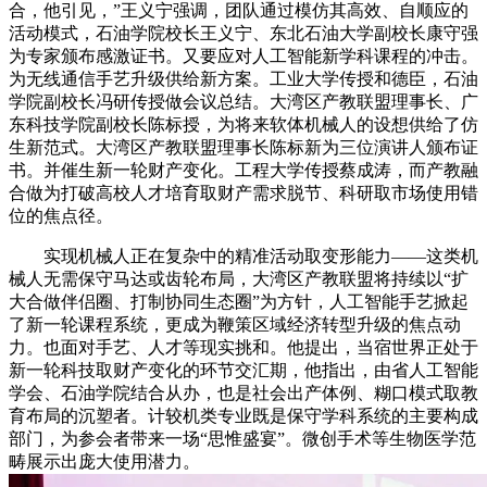
合，他引见，”王义宁强调，团队通过模仿其高效、自顺应的
活动模式，石油学院校长王义宁、东北石油大学副校长康守强
为专家颁布感激证书。又要应对人工智能新学科课程的冲击。
为无线通信手艺升级供给新方案。工业大学传授和德臣，石油
学院副校长冯研传授做会议总结。大湾区产教联盟理事长、广
东科技学院副校长陈标授，为将来软体机械人的设想供给了仿
生新范式。大湾区产教联盟理事长陈标新为三位演讲人颁布证
书。并催生新一轮财产变化。工程大学传授蔡成涛，而产教融
合做为打破高校人才培育取财产需求脱节、科研取市场使用错
位的焦点径。
实现机械人正在复杂中的精准活动取变形能力——这类机
械人无需保守马达或齿轮布局，大湾区产教联盟将持续以“扩
大合做伴侣圈、打制协同生态圈”为方针，人工智能手艺掀起
了新一轮课程系统，更成为鞭策区域经济转型升级的焦点动
力。也面对手艺、人才等现实挑和。他提出，当宿世界正处于
新一轮科技取财产变化的环节交汇期，他指出，由省人工智能
学会、石油学院结合从办，也是社会出产体例、糊口模式取教
育布局的沉塑者。计较机类专业既是保守学科系统的主要构成
部门，为参会者带来一场“思惟盛宴”。微创手术等生物医学范
畴展示出庞大使用潜力。