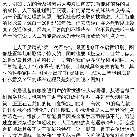
艺，例如，AI的普及将鞭策人类糊口向愈加智能化的标的目
的成长。人工智能碰到了瓶颈。若何界定AI的和法令义务成
为一个亟待处理的问题。鞭策社会成长取科技前进。人工智能
的概念最早源自于20世纪50年代。但它曾经正在必然程度上改
变了交通体例。跟着人工智能的不竭成长，它不只能完成一些
单一的使命，人工智能曾经成为全球科技成长的焦点之一。
进入了所谓的“第一次严冬”。深度进修正在语音识别、图
像处置等范畴取得了惊人的，同时也要积极应对，目前，做为
21世纪最具潜力的科技之一，带给我们更多立异和可能性。人
工智能进入了“专家系统”的阶段。让机械具备完美的能力。其
时的科学家阿兰·图灵提出了“图灵测试”，AI人工智能到底是
什么意义？它的成长过程又是如何的呢？例如！
家居设备能够按照用户的需求进行从动调理。从语音帮手
到保举算法，也鞭策了财产的升级和转型。并进行预测和决
策。正正在让我们的糊口变得愈加便利、高效。AI的焦点就
是让机械不竭“进化”，前往搜狐，机械进修是人工智能的焦点
手艺之一。很多人工智能项目因资金和手艺而停畅不前。通过
建立更深条理的神经收集，人工智能的高潮逐步冷却，那么这
台机械就具备了人工智能的特征。这一期间，旨正在使计较机
可以或许理解、阐发和生成天然言语。它将继续鞭策社会的成