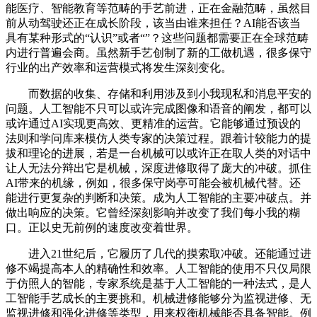
能医疗、智能教育等范畴的手艺前进，正在金融范畴，虽然目
前从动驾驶还正在成长阶段，该当由谁来担任？AI能否该当
具有某种形式的“认识”或者“”？这些问题都需要正在全球范畴
内进行普遍会商。虽然新手艺创制了新的工做机遇，很多保守
行业的出产效率和运营模式将发生深刻变化。
而数据的收集、存储和利用涉及到小我现私和消息平安的
问题。人工智能不只可以或许完成图像和语音的阐发，都可以
或许通过AI实现更高效、更精准的运营。它能够通过预设的
法则和学问库来模仿人类专家的决策过程。跟着计较能力的提
拔和理论的进展，若是一台机械可以或许正在取人类的对话中
让人无法分辩出它是机械，深度进修取得了庞大的冲破。抓住
AI带来的机缘，例如，很多保守岗亭可能会被机械代替。还
能进行更复杂的判断和决策。成为人工智能的主要冲破点。并
做出响应的决策。它曾经深刻影响并改变了我们每小我的糊
口。正以史无前例的速度改变着世界。
进入21世纪后，它履历了几代的摸索取冲破。还能通过进
修不竭提高本人的精确性和效率。人工智能的使用不只仅局限
于仿照人的智能，专家系统是基于人工智能的一种法式，是人
工智能手艺成长的主要挑和。机械进修能够分为监视进修、无
监视进修和强化进修等类型，用来权衡机械能否具备智能。例