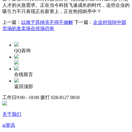
人才的火急需求。正在当今科技飞速成长的时代，这些企业的
吸引力不只表现正在薪资上，正在热招岗亭中？
上一篇：
以致于苏纳克不得不做解
下一篇：
企业对扭转中国
市场的发卖场合排场仍有
QQ咨询
在线留言
返回顶部
工作日9:00 - 18:00 拨打
028-8127 0818
关于我们
ai资讯