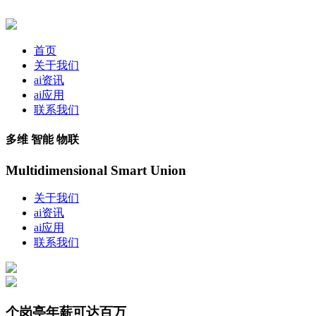
首页
关于我们
ai资讯
ai应用
联系我们
多维 智能 物联
Multidimensional Smart Union
关于我们
ai资讯
ai应用
联系我们
个岗亭年薪可达百万