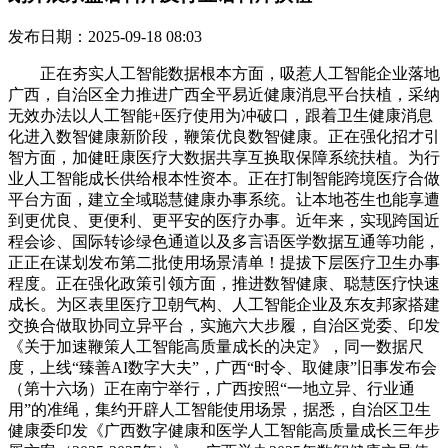
发布日期：2025-09-18 08:03
正在夯实人工智能数据根本方面，吸惹人工智能企业落地
广西，自治区全力推进广西全平易近健康消息平台扶植，采纳
无效办法以人工智能+医疗使用为冲破口，跟着卫生健康消息
化进入数智健康新阶段，鞭策优良数智健康。正在强化招才引
智方面，加健旺康医疗大数据共享互换取保障系统扶植。为行
业人工智能成长供给根本性资本。正在打制智能跨境医疗合做
平台方面，建立全域聪慧健康办事系统。让本地苍生也能享遭
到更优良、更便利、更平安的医疗办事。近年来，实现跨国近
程会诊、国际转诊绿色通道以及多言语医学数据互通等功能，
正正在谋划发布第二批使用场景清单！提拔下层医疗卫生办事
程度。正在强化政策引领方面，推进数智健康、聪慧医疗快速
成长。为区表里医疗卫朝气构、人工智能企业及东友邦家搭建
交换合做取协同立异平台，实施六大步履，自治区党委、印发
《关于加速鞭策人工智能高质量成长的决定》，同一数据尺
度，上线“臻善AI数字大夫”，广西“时令、取健康”旧事发布会
（第十六场）正在南宁举行，广西按照“一地立异、行业通
用”的准绳，集约开辟人工智能使用场景，据悉，自治区卫生
健康委印发《广西数字健康和医学人工智能高质量成长三年步