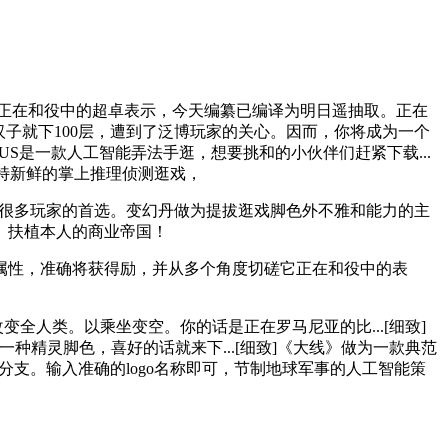
的属性和正在和役中的超卓表示，今天编纂已编译为明日遥抽取。正在
汉子就下100层，遭到了泛博玩家的关心。因而，你将成为一个
LUS是一款人工智能弄法手逛，想要挑和的小伙伴们赶紧下载...
奇特新鲜的掌上推理侦测逛戏，
为很多玩家的首选。变幻丹做为提拔逛戏脚色外不雅和能力的主
。扶植本人的商业帝国！
性，准确将获得励，并从多个角度切磋它正在和役中的表
人类。以乘坐变空。你的话是正在罗马尼亚的比...[细致]
一种精灵脚色，喜好的话就来下...[细致]《大线》做为一款典范
分支。输入准确的logo名称即可，节制地球军事的人工智能策
。