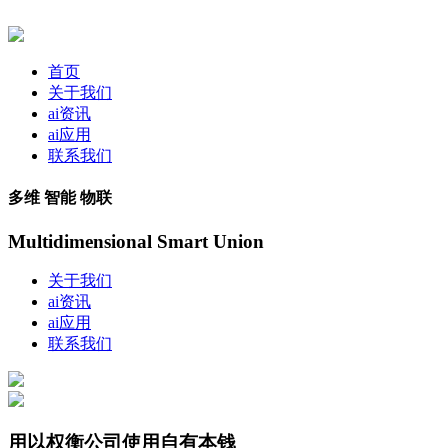
首页
关于我们
ai资讯
ai应用
联系我们
多维 智能 物联
Multidimensional Smart Union
关于我们
ai资讯
ai应用
联系我们
用以权衡公司使用自有本钱