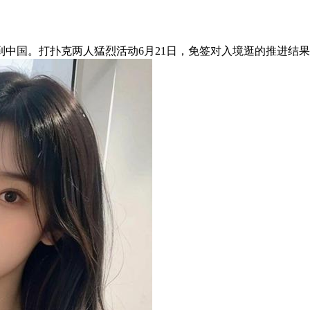
国。打扑克两人猛烈活动6月21日，免签对入境逛的推进结果