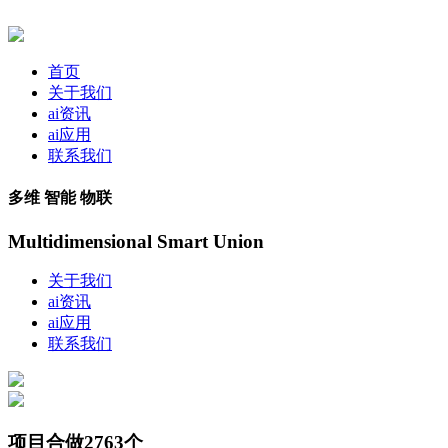
首页
关于我们
ai资讯
ai应用
联系我们
多维 智能 物联
Multidimensional Smart Union
关于我们
ai资讯
ai应用
联系我们
项目合做2763个