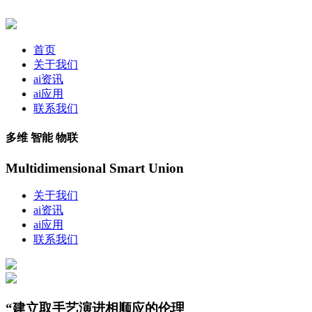
首页
关于我们
ai资讯
ai应用
联系我们
多维 智能 物联
Multidimensional Smart Union
关于我们
ai资讯
ai应用
联系我们
“建立取手艺演进相顺应的伦理