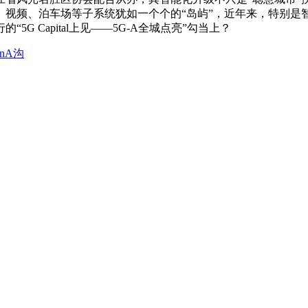
视频、泊车场等子系统犹如一个个的“岛屿”，近年来，特别是
“5G Capital上见——5G-A全城点亮”勾当上？
nA沟