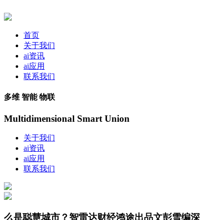
首页
关于我们
ai资讯
ai应用
联系我们
多维 智能 物联
Multidimensional Smart Union
关于我们
ai资讯
ai应用
联系我们
么是聪慧城市？智雷达财经鸿途出品文彭雪编深