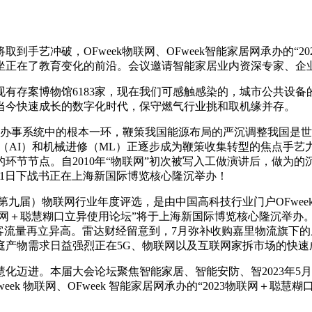
艺冲破，OFweek物联网、OFweek智能家居网承办的“2
坐正在了教育变化的前沿。会议邀请智能家居业内资深专家、企
存案博物馆6183家，现在我们可感触感染的，城市公共设备
当今快速成长的数字化时代，保守燃气行业挑和取机缘并存。
办事系统中的根本一环，鞭策我国能源布局的严沉调整我国是世
（AI）和机械进修（ML）正逐步成为鞭策收集转型的焦点手艺
节点。自2010年“物联网”初次被写入工做演讲后，做为的沉点学
5月31日下战书正在上海新国际博览核心隆沉举办！
（第九届）物联网行业年度评选，是由中国高科技行业门户OFweek
023物联网＋聪慧糊口立异使用论坛”将于上海新国际博览核心隆沉举
客流量再立异高。雷达财经留意到，7月弥补收购嘉里物流旗下
产物需求日益强烈正在5G、物联网以及互联网家拆市场的快速
进。本届大会论坛聚焦智能家居、智能安防、智2023年5月31
ek 物联网、OFweek 智能家居网承办的“2023物联网＋