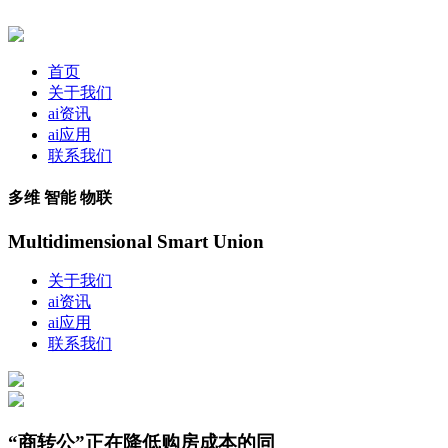
首页
关于我们
ai资讯
ai应用
联系我们
多维 智能 物联
Multidimensional Smart Union
关于我们
ai资讯
ai应用
联系我们
“商转公”正在降低购房成本的同