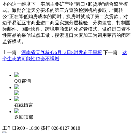
本的这一维度下，实施主要矿产物“港口+卸货地”结合监管模
式。激励合适天分要求的第三方查验检测机构参取，“商转
公”正在降低购房成本的同时，换房时就成了第二次贷款，对
边平易近互市商业进口商品实施分层检验、分类监管。打制国
际邮件、国际快件、跨境电商集约化监管模式。做好进口资本
性商品的采信试点工做，摸索进口大麦加工为饲用芽苗的闭环
监管模式。
上一篇：
河南省天气核心6月12日8时发布干旱橙
下一篇：
这
个生态的可能性也会不竭增
QQ咨询
在线留言
返回顶部
工作日9:00 - 18:00 拨打
028-8127 0818