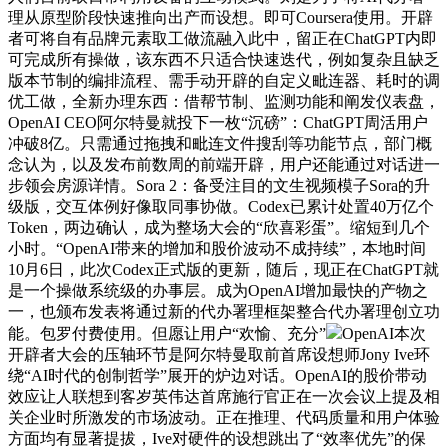
理从原型阶段快速推向出产而设想。即可Coursera使用。开辟
者可将自有品牌元素取工做流融入此中，留正在ChatGPT内即
可完成所有操做，该东西不只适合快速迭代，例如复杂且缺乏
版本节制的编排流程、需手动开辟的自定义毗连器、耗时的调
优工做，全新办理东西：借帮节制、监测功能和阐发仪表盘，
OpenAI CEO阿尔特曼就投下一枚“沉磅”：ChatGPT周活用户
冲破8亿。只需通过拖拽和毗连文件搜刮等功能节点，部门概
念认为，以及发布前数周的前端开辟，用户还能通过对话进一
步领会房源详情。Sora 2：备受注目的文生视频模子Sora的升
级版，交互体例好像取同事协做。Codex已累计处置40万亿个
Token，两边确认，成为整场大会的“欣喜彩蛋”。缩短到几个
小时。“OpenAI带来的增加和股价波动不成持续”，本地时间
10月6日，此次Codex正式版的更新，随后，现正在ChatGPT就
是一个操做系统级的办事层。成为OpenAI增加最快的产物之
一，也颁布发表将通过新的代办署理框架整合代办署理创立功
能。包罗付费使用。但愿让用户“欢愉、充分”
OpenAI本次
开辟者大会的压轴环节是阿尔特曼取前首席设想师Jony Ive环
绕“AI时代的创制哲学”展开的炉边对话。OpenAI的股价带动
效应让人联想到客岁英伟达首席施行官正在一次会议上提及相
关企业时所激发的市场波动。正在推理、代码质量和用户体验
方面均有显著提拔，Ive对硬件的设想跳出了“效率优先”的保