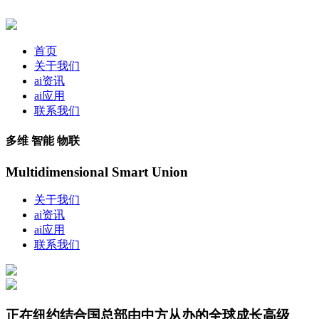
首页
关于我们
ai资讯
ai应用
联系我们
多维 智能 物联
Multidimensional Smart Union
关于我们
ai资讯
ai应用
联系我们
正在纽约结合国总部由中方从办的全球成长高级