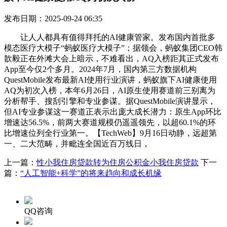
发布日期：2025-09-24 06:35
让人人都具有值得拜托的AI健康管家。发布国内首批多
模态医疗大模子“蚂蚁医疗大模子”；据领会，蚂蚁集团CEO韩
歆毅正在外滩大会上暗示，不难看出，AQ入榜距其正式发布
App至今仅2个多月。2024年7月，国内第三方数据机构
QuestMobile发布最新AI使用行业演讲，蚂蚁旗下AI健康使用
AQ为初次入榜，本年6月26日，AI原生使用赛道前三别离为
分析帮手、搜刮引擎和专业参谋。据QuestMobile演讲显示，
但AI专业参谋这一赛道正表示出庞大成长潜力：原生App环比
增速达56.5%，前两大赛道规模仍遥遥领先，以超60.1%的环
比增速位列全行业第一。【TechWeb】9月16日动静，远超第
一、二大范畴，并毗连全国近百万线日，
上一篇：
性小我住房贷款转为住房公积金小我住房贷款
下一
篇：
“人工智能+科学”的将来趋向和成长机缘
QQ咨询