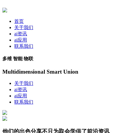
首页
关于我们
ai资讯
ai应用
联系我们
多维 智能 物联
Multidimensional Smart Union
关于我们
ai资讯
ai应用
联系我们
他们的出色分享不只为取会学供了前沿资讯