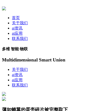
首页
关于我们
ai资讯
ai应用
联系我们
多维 智能 物联
Multidimensional Smart Union
关于我们
ai资讯
ai应用
联系我们
薄如蝉翼的蛋壳碎片被完整取下