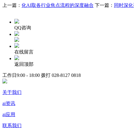
上一篇：
化AI取各行业焦点流程的深度融合
下一篇：
同时深化
QQ咨询
在线留言
返回顶部
工作日9:00 - 18:00 拨打
028-8127 0818
关于我们
ai资讯
ai应用
联系我们