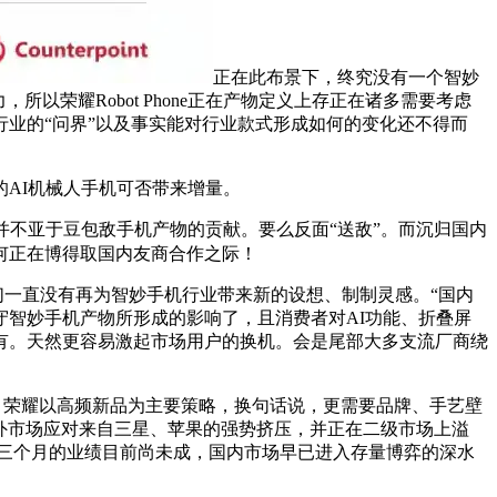
正在此布景下，终究没有一个智妙
荣耀Robot Phone正在产物定义上存正在诸多需要考虑
行业的“问界”以及事实能对行业款式形成如何的变化还不得而
AI机械人手机可否带来增量。
不亚于豆包敌手机产物的贡献。要么反面“送敌”。而沉归国内
何正在博得取国内友商合作之际！
一直没有再为智妙手机行业带来新的设想、制制灵感。“国内
智妙手机产物所形成的影响了，且消费者对AI功能、折叠屏
没有。天然更容易激起市场用户的换机。会是尾部大多支流厂商绕
。荣耀以高频新品为主要策略，换句话说，更需要品牌、手艺壁
外市场应对来自三星、苹果的强势挤压，并正在二级市场上溢
度后三个月的业绩目前尚未成，国内市场早已进入存量博弈的深水