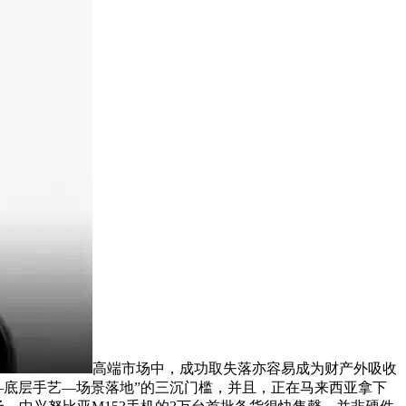
高端市场中，成功取失落亦容易成为财产外吸收
异—底层手艺—场景落地”的三沉门槛，并且，正在马来西亚拿下