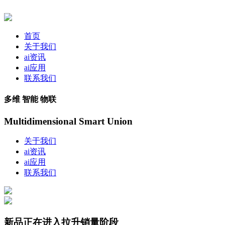
首页
关于我们
ai资讯
ai应用
联系我们
多维 智能 物联
Multidimensional Smart Union
关于我们
ai资讯
ai应用
联系我们
新品正在进入拉升销量阶段