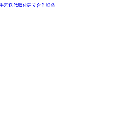
手艺迭代取化建立合作壁垒