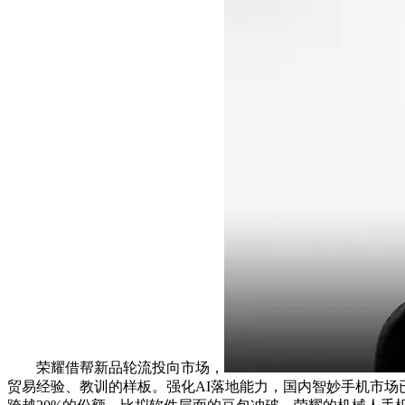
荣耀借帮新品轮流投向市场，
贸易经验、教训的样板。强化AI落地能力，国内智妙手机市场已