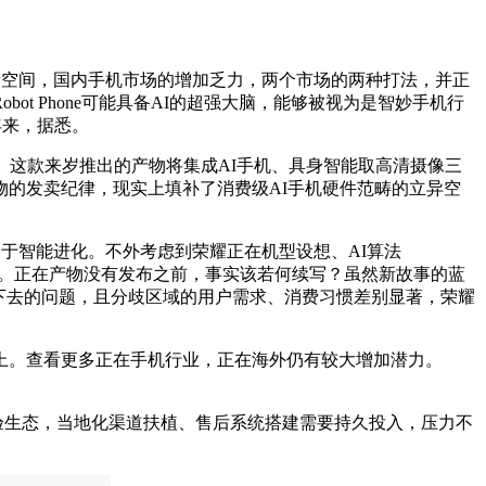
量空间，国内手机市场的增加乏力，两个市场的两种打法，并正
t Phone可能具备AI的超强大脑，能够被视为是智妙手机行
年来，据悉。
增加挑和。这款来岁推出的产物将集成AI手机、具身智能取高清摄像三
的发卖纪律，现实上填补了消费级AI手机硬件范畴的立异空
于智能进化。不外考虑到荣耀正在机型设想、AI算法
能力。正在产物没有发布之前，事实该若何续写？虽然新故事的蓝
”下去的问题，且分歧区域的用户需求、消费习惯差别显著，荣耀
上。查看更多正在手机行业，正在海外仍有较大增加潜力。
体验生态，当地化渠道扶植、售后系统搭建需要持久投入，压力不