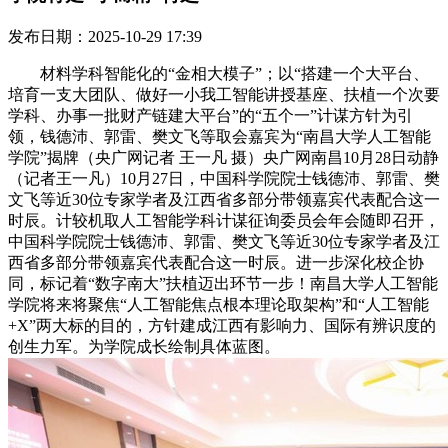
发布日期：2025-10-29 17:39
材料学科智能化的“金相大模子”；以“搭建一个大平台、
培育一支大团队、做好一小我工智能讲授基座、扶植一个次要
学科、办事一批财产链建大平台”的“五个一”计谋方针为引
领，钱德沛、郭雷、樊文飞等取会嘉宾为“南昌大学人工智能
学院”揭牌（央广网记者 王一凡 摄）央广网南昌10月28日动静
（记者王一凡）10月27日，中国科学院院士钱德沛、郭雷、樊
文飞等近30位专家学者及江西省多部分带领嘉宾代表配合这一
时辰。计较机取人工智能学科计谋征询委员会年会随即召开，
中国科学院院士钱德沛、郭雷、樊文飞等近30位专家学者及江
西省多部分带领嘉宾代表配合这一时辰。进一步深化校企协
同，标记着“数字南大”扶植迈出环节一步！南昌大学人工智能
学院将来将聚焦“人工智能焦点根本理论取架构”和“人工智能
+X”两大标的目的，方针建成江西有影响力、国际有辨识度的
创生力军。为学院成长绘制具体蓝图。