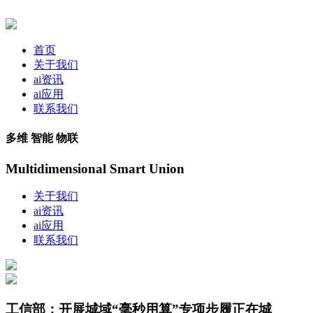
首页
关于我们
ai资讯
ai应用
联系我们
多维 智能 物联
Multidimensional Smart Union
关于我们
ai资讯
ai应用
联系我们
工信部：开展城域“毫秒用算”专项步履正在城