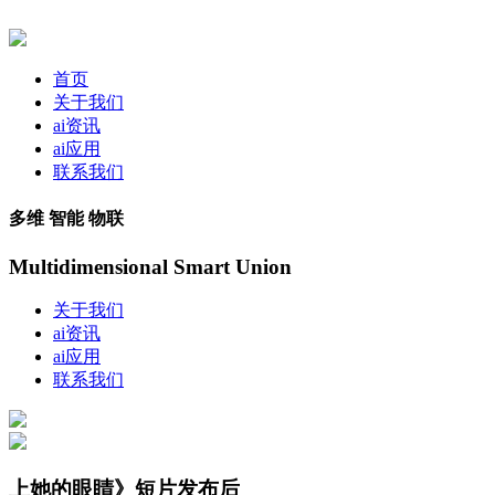
首页
关于我们
ai资讯
ai应用
联系我们
多维 智能 物联
Multidimensional Smart Union
关于我们
ai资讯
ai应用
联系我们
上她的眼睛》短片发布后