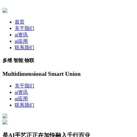
首页
关于我们
ai资讯
ai应用
联系我们
多维 智能 物联
Multidimensional Smart Union
关于我们
ai资讯
ai应用
联系我们
是AI手艺正正在加快融入千行百业